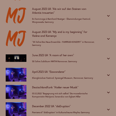
August 2023 UA “Als wir auf den Steinen von
Atlantis trauerten”
3
En hommage à Bernhard Hoetger - Überwindungen Festival,
Worpswede, Germany
August 2023 UA “My end is my beginning” for
Violine and Kemençe
3
“30 Jahre Das Neue Ensemble - FAHRRAD-KONZERT” in Hannover,
Germany
June 2023 UA “A room of her own”
3
50 Jahre Jubiläum HMTM Hannover, Germany
April 2023 UA “Eiswanderer”
3
Klangbrücken Festival, Sprengel Museum, Hannover, Germany
Deutschlandfunk “Atelier neuer Musik”
3
03.12.2022 "Begegnung mit sich selbst“ Die mazedonische
Komponistin Marijana Janevska von Egbert Hiller
December 2022 UA “disEruption”
3
Pemiere of "disEruption" in Kulturscheune Weyhe, Germany