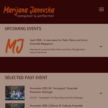
UPCOMING EVENTS
April, 2026 - A new piece for Violin, Piano and Actor,
Ensemble Megaphon
3
Premiere of a piece for Violin, Piano and Actor, Klangbrücken
Festival, Hannover
SELECTED PAST EVENT
November 2025, UA "Centripetal", Ensemble
Horizonte, Göttingen
3
23.11.25 – "Centripetal"- for Flute, Harp and Viola, Göttingen
November 2025, ZuHören III: Solitude, Ensemble