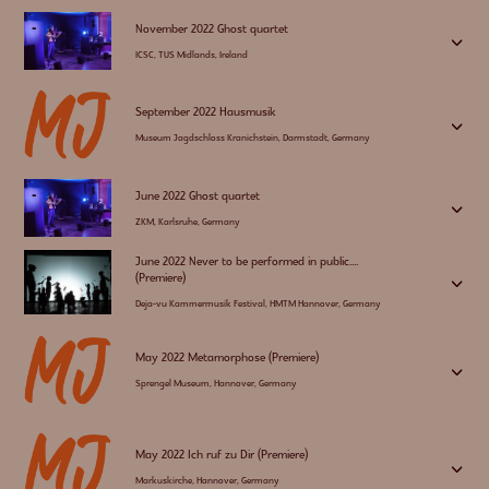
November 2022 Ghost quartet
3
ICSC, TUS Midlands, Ireland
September 2022 Hausmusik
3
Museum Jagdschloss Kranichstein, Darmstadt, Germany
June 2022 Ghost quartet
3
ZKM, Karlsruhe, Germany
June 2022 Never to be performed in public....
(Premiere)
3
Deja-vu Kammermusik Festival, HMTM Hannover, Germany
May 2022 Metamorphose (Premiere)
3
Sprengel Museum, Hannover, Germany
May 2022 Ich ruf zu Dir (Premiere)
3
Markuskirche, Hannover, Germany