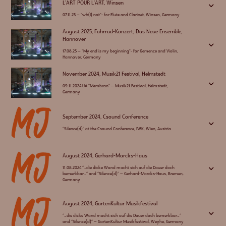
L'ART POUR L'ART, Winsen
3
07.11.25 – "wh(I) not"- for Flute and Clarinet, Winsen, Germany
August 2025, Fahrrad-Konzert, Das Neue Ensemble,
Hannover
3
17.08.25 – "My end is my beginning"- for Kemence and Violin,
Hannover, Germany
November 2024, Musik21 Festival, Helmstedt
3
09.11.2024 UA “Membran” – Musik21 Festival, Helmstedt,
Germany
September 2024, Csound Conference
3
“Silence(d)“ at the Csound Conference, IWK, Wien, Austria
August 2024, Gerhard-Marcks-Haus
3
11.08.2024 “…die dicke Wand macht sich auf die Dauer doch
bemerkbar…“ and “Silence(d)“ – Gerhard-Marcks-Haus, Bremen,
Germany
August 2024, GartenKultur Musikfestival
3
“…die dicke Wand macht sich auf die Dauer doch bemerkbar…“
and “Silence(d)“ – GartenKultur Musikfestival, Weyhe, Germany