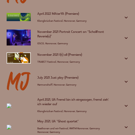
April 2022 MAterYA (Premiere)
3
Klangbrücken Festival, Hannover, Germany
November 2021 Portrait Concert on “Schallfront
Reverie(s)”
3
OSCO, Hannover, Germany
November 2021 I(t) all (Premiere)
3
TRAIECT Festival, Hannover, Germany
July 2021 Just play (Premiere)
3
Hermanshoff, Hannover, Germany
April 2021, UA Fremd bin ich eingezogen, fremd zieh'
ich wieder auf
3
Klangbrücken Festival, Hannover, Germany
May 2021, UA “Ghost quartet“
3
Beethoven und wir Festival, HMTM Hannover, Germany
Hannover, Germany