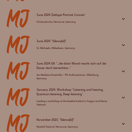
June 2024 Zeitlupe Portrait Concert
3
Christuskirche, Hannover, Germany
June 2024 “Silence(d)“
3
St. Michaelis, Hildesheim, Germany
June 2024 UA “…die dicke Wand macht sich auf die
Dauer doch bemerkbar…“
3
Ars Moderna Ensemble – PFL Kulturzentrum, Oldenburg,
Germany
January 2024, Workshop “Listening and hearing,
Quantum listening, Deep listening”
3
Leading a workshop at the Goethe-Institut in Saigon and Hanoi,
Vietnam
November 2023, “Silence(d)”
3
Musik21 Festival, Hannover, Germany